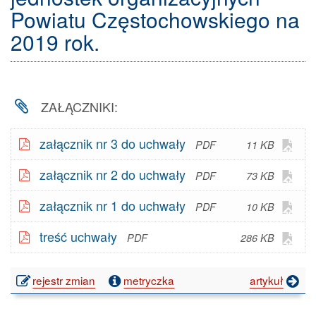
roku
Powiatu Częstochowskiego na
w
2019 rok.
sprawie
zmian
w
budżecie
Powiatu
ZAŁĄCZNIKI:
Częstochowskiego
na
Otw
załącznik nr 3 do uchwały
2019
11 KB
plik
rok.
Otw
załącznik nr 2 do uchwały
73 KB
w G
plik
Doc
Otw
załącznik nr 1 do uchwały
10 KB
w G
- V
plik
Doc
Otw
treść uchwały
286 KB
w G
- V
plik
Doc
w G
- V
publikacji:
rejestr zmian
metryczka
artykuł
Doc
Uchwała
- V
Nr