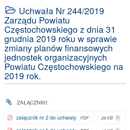
- V
Nr
Uchwała Nr 244/2019
245/2019
Zarządu
Zarządu Powiatu
Powiatu
Częstochowskiego z dnia 31
Częstochowskiego
z
grudnia 2019 roku w sprawie
dnia
zmiany planów finansowych
31
grudnia
jednostek organizacyjnych
2019
roku
Powiatu Częstochowskiego na
w
2019 rok.
sprawie
zmian
w
Wieloletniej
Prognozie
ZAŁĄCZNIKI:
Finansowej
Powiatu
Otw
załącznik nr 2 do uchwały
Częstochowskiego
28 KB
plik
na
Otw
załącznik nr 1 do uchwały
lata