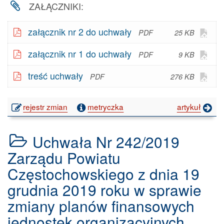
ZAŁĄCZNIKI:
finansowych
jednostek
organizacyjnych
Otw
załącznik nr 2 do uchwały
25 KB
Powiatu
plik
Częstochowskiego
Otw
załącznik nr 1 do uchwały
9 KB
w G
na
plik
Doc
2019
Otw
treść uchwały
276 KB
w G
- V
rok.
plik
Doc
w G
- V
publikacji:
rejestr zmian
metryczka
artykuł
Doc
Uchwała
- V
Nr
Uchwała Nr 242/2019
243/2019
Zarządu
Zarządu Powiatu
Powiatu
Częstochowskiego z dnia 19
Częstochowskiego
z
grudnia 2019 roku w sprawie
dnia
zmiany planów finansowych
31
grudnia
jednostek organizacyjnych
2019