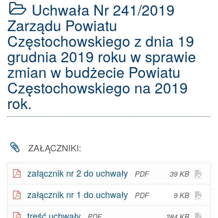
Uchwała Nr 241/2019
242/2019
Zarządu
Zarządu Powiatu
Powiatu
Częstochowskiego z dnia 19
Częstochowskiego
z
grudnia 2019 roku w sprawie
dnia
zmian w budżecie Powiatu
19
grudnia
Częstochowskiego na 2019
2019
roku
rok.
w
sprawie
zmiany
planów
ZAŁĄCZNIKI:
finansowych
jednostek
organizacyjnych
Otw
załącznik nr 2 do uchwały
39 KB
Powiatu
plik
Częstochowskiego
Otw
załącznik nr 1 do uchwały
9 KB
w G
na
plik
Doc
2019
Otw
treść uchwały
284 KB
w G