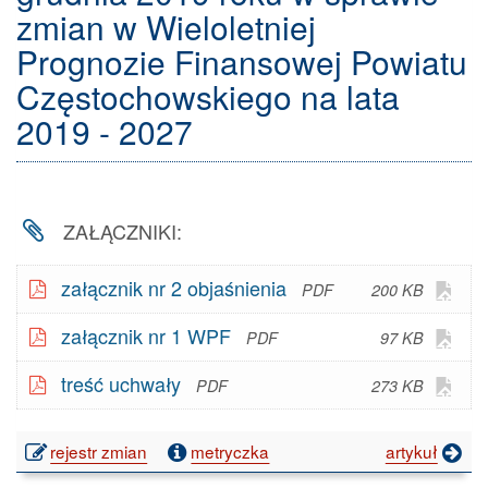
zmian w Wieloletniej
Prognozie Finansowej Powiatu
Częstochowskiego na lata
2019 - 2027
ZAŁĄCZNIKI:
Otw
załącznik nr 2 objaśnienia
200 KB
plik
Otw
załącznik nr 1 WPF
97 KB
w G
plik
Doc
Otw
treść uchwały
273 KB
w G
- V
plik
Doc
w G
- V
publikacji:
rejestr zmian
metryczka
artykuł
Doc
Uchwała