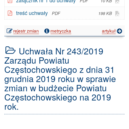
10 KB
w G
2019
plik
Doc
Otw
treść uchwały
-
198 KB
w G
- V
2027
plik
Doc
w G
- V
publikacji:
rejestr zmian
metryczka
artykuł
Doc
Uchwała
- V
Nr
Uchwała Nr 243/2019
244/2019
Zarządu
Zarządu Powiatu
Powiatu
Częstochowskiego z dnia 31
Częstochowskiego
z
grudnia 2019 roku w sprawie
dnia
zmian w budżecie Powiatu
31
grudnia
Częstochowskiego na 2019
2019
roku
rok.
w
sprawie
zmiany
planów