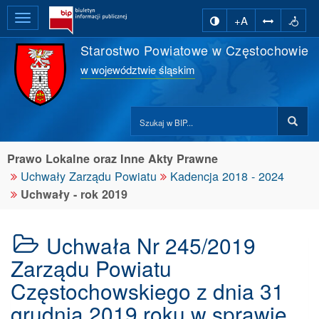
Wysuń
zmiana kontrastu stron
Deklar
+A
główną
-
Starostwo Powiatowe w Częstochowie
nawigację
- 
w województwie śląskim
2
Przeszukaj
stronę
BIP:
na
wna
Prawo Lokalne oraz Inne Akty Prawne
ennik
Uchwały Zarządu Powiatu
Kadencja 2018 - 2024
aw
Uchwały - rok 2019
na
wna
Uchwała Nr 245/2019
itor
Zarządu Powiatu
ki
Częstochowskiego z dnia 31
grudnia 2019 roku w sprawie